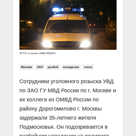
Прямой разговор
Социальные ролики
Газета «Щит и меч»
О ПОРТАЛЕ
В знании сила
Документальные фильмы
Журнал «Полиция России»
Специальный репортаж
Контакты
КиберПОСТОВОЙ
Вакансии
ФОТО: из архива «МВД МЕДИА»
Москва
ЗАО
разбой
нападение
такси
Сотрудники уголовного розыска УВД
по ЗАО ГУ МВД России по г. Москве и
их коллеги из ОМВД России по
району Дорогомилово г. Москвы
задержали 35-летнего жителя
Подмосковья. Он подозревается в
разбойном нападении на водителя