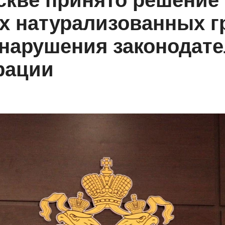
скве принято решение
х натурализованных г
нарушения законодате
рации