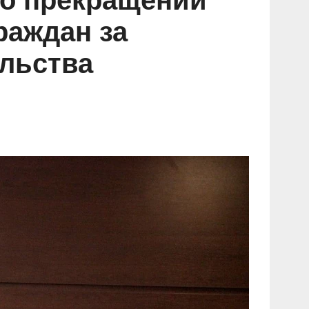
 о прекращении
раждан за
льства