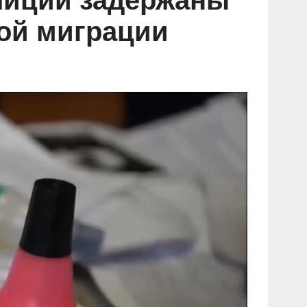
лиции задержаны
ой миграции