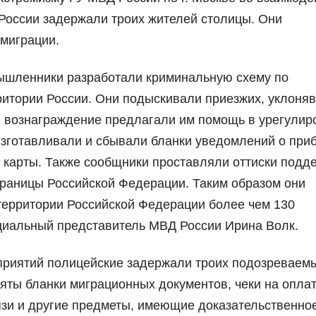
России задержали троих жителей столицы. Они
 миграции.
мышленники разработали криминальную схему по
ритории России. Они подыскивали приезжих, уклоня
ое вознаграждение предлагали им помощь в урегулир
 изготавливали и сбывали бланки уведомлений о при
 карты. Также сообщники проставляли оттиски подд
границы Российской Федерации. Таким образом они
территории Российской Федерации более чем 130
циальный представитель МВД России Ирина Волк.
приятий полицейские задержали троих подозреваемы
яты бланки миграционных документов, чеки на опла
язи и другие предметы, имеющие доказательственно