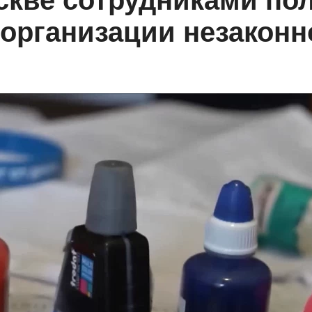
скве сотрудниками по
организации незаконн