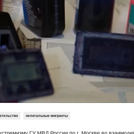
ательство
нелегальные мигранты
кстремизму ГУ МВД России по г. Москве во взаимоде