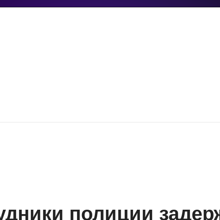
удники полиции задер