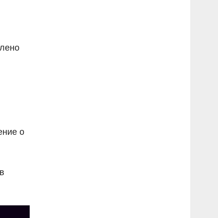
влено
ение о
в