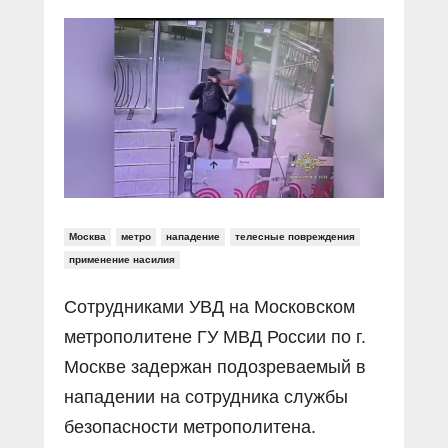
Прямой разговор
Социальные ролики
Газета «Щит и меч»
О ПОРТАЛЕ
В знании сила
Документальные фильмы
Журнал «Полиция России»
Специальный репортаж
Контакты
КиберПОСТОВОЙ
Вакансии
Москва
метро
нападение
телесные повреждения
применение насилия
Сотрудниками УВД на Московском
метрополитене ГУ МВД России по г.
Москве задержан подозреваемый в
нападении на сотрудника службы
безопасности метрополитена.