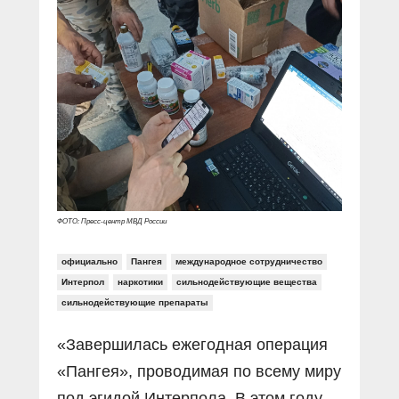
Прямой разговор
Социальные ролики
Газета «Щит и меч»
О ПОРТАЛЕ
В знании сила
Документальные фильмы
Журнал «Полиция России»
Специальный репортаж
Контакты
КиберПОСТОВОЙ
Вакансии
ФОТО: Пресс-центр МВД России
официально
Пангея
международное сотрудничество
Интерпол
наркотики
сильнодействующие вещества
сильнодействующие препараты
«Завершилась ежегодная операция
«Пангея», проводимая по всему миру
под эгидой Интерпола. В этом году