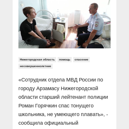
Прямой разговор
Социальные ролики
Газета «Щит и меч»
О ПОРТАЛЕ
В знании сила
Документальные фильмы
Журнал «Полиция России»
Специальный репортаж
Контакты
КиберПОСТОВОЙ
Вакансии
Нижегородская область
помощь
спасение
несовершеннолетние
«Сотрудник отдела МВД России по
городу Арзамасу Нижегородской
области старший лейтенант полиции
Роман Горячкин спас тонущего
школьника, не умеющего плавать», -
сообщила официальный