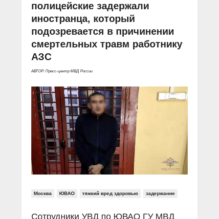
полицейские задержали
иностранца, который
подозревается в причинении
смертельных травм работнику
АЗС
АВТОР: Пресс-центр МВД России
Москва
ЮВАО
тяжкий вред здоровью
задержание
Сотрудники УВД по ЮВАО ГУ МВД