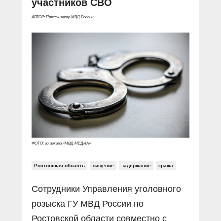
участников СВО
Прямой разговор
Социальные ролики
Газета «Щит и меч»
О ПОРТАЛЕ
В знании сила
АВТОР: Пресс-центр МВД России
Документальные фильмы
Журнал «Полиция России»
Специальный репортаж
Контакты
КиберПОСТОВОЙ
Вакансии
ФОТО: из архива «МВД МЕДИА»
Ростовская область
хищение
задержание
кража
Сотрудники Управления уголовного
розыска ГУ МВД России по
Ростовской области совместно с