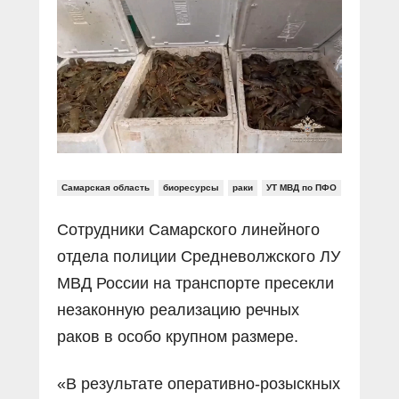
Прямой разговор
Социальные ролики
Газета «Щит и меч»
О ПОРТАЛЕ
В знании сила
Документальные фильмы
Журнал «Полиция России»
Специальный репортаж
Контакты
КиберПОСТОВОЙ
Вакансии
Самарская область
биоресурсы
раки
УТ МВД по ПФО
Сотрудники Самарского линейного
отдела полиции Средневолжского ЛУ
МВД России на транспорте пресекли
незаконную реализацию речных
раков в особо крупном размере.
«В результате оперативно-розыскных