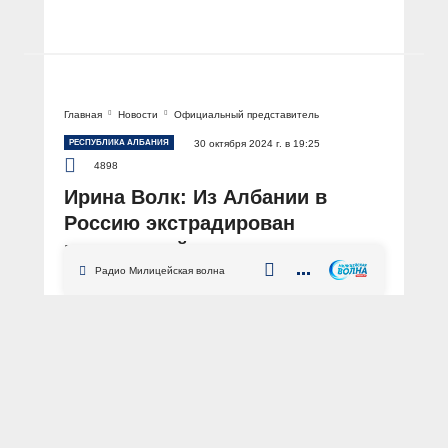
Главная
Новости
Официальный представитель
РЕСПУБЛИКА АЛБАНИЯ
30 октября 2024 г. в 19:25
4898
Ирина Волк: Из Албании в
Россию экстрадирован
находившийся в
международном розыске
Радио Милицейская волна
россиянин, который
обвиняется в занятии высшего
положения в преступной
иерархии
АВТОР: Пресс-центр МВД России