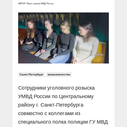
Прямой разговор
Социальные ролики
АВТОР: Пресс-центр МВД России
Газета «Щит и меч»
О ПОРТАЛЕ
В знании сила
Документальные фильмы
Журнал «Полиция России»
Специальный репортаж
Контакты
КиберПОСТОВОЙ
Вакансии
Санкт-Петербург
мошенничество
Сотрудники уголовного розыска
УМВД России по Центральному
району г. Санкт-Петербурга
совместно с коллегами из
специального полка полиции ГУ МВД