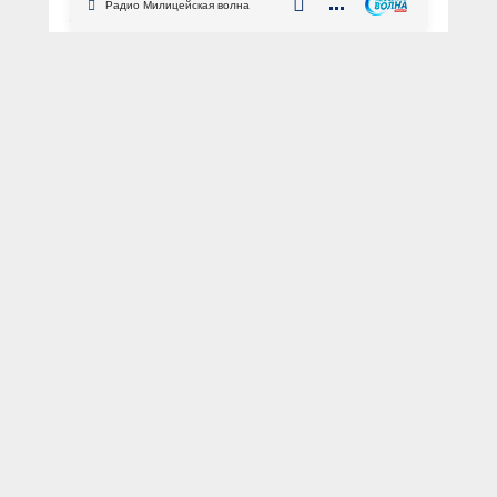
Радио Милицейская волна
АВТОР: Пресс-центр МВД России
ФОТО: из архива «МВД МЕДИА»
Республика Татарстан
Казань
мошенничество
финансовая пирамида
розыск
Турецкая Республика
международное сотрудничество
Сотрудниками МВД по Республике
Татарстан в международном