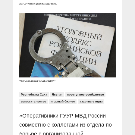
Прямой разговор
Социальные ролики
АВТОР: Пресс-центр МВД России
Газета «Щит и меч»
О ПОРТАЛЕ
В знании сила
Документальные фильмы
Журнал «Полиция России»
Специальный репортаж
Контакты
КиберПОСТОВОЙ
Вакансии
ФОТО: из архива «МВД МЕДИА»
Республика Саха
Якутия
преступное сообщество
вымогательство
игорный бизнес
азартные игры
«Оперативники ГУУР МВД России
совместно с коллегами из отдела по
борьбе с организованной