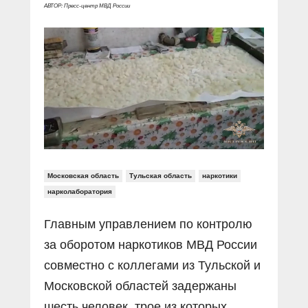
Прямой разговор
Социальные ролики
АВТОР: Пресс-центр МВД России
Газета «Щит и меч»
О ПОРТАЛЕ
В знании сила
Документальные фильмы
Журнал «Полиция России»
Специальный репортаж
Контакты
КиберПОСТОВОЙ
Вакансии
Московская область
Тульская область
наркотики
нарколаборатория
Главным управлением по контролю
за оборотом наркотиков МВД России
совместно с коллегами из Тульской и
Московской областей задержаны
шесть человек, трое из которых