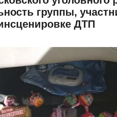
ковского уголовного 
ьность группы, участн
 инсценировке ДТП