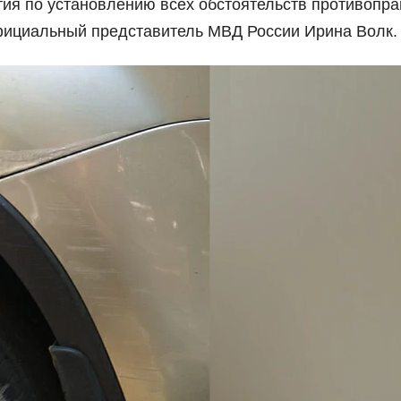
ия по установлению всех обстоятельств противопр
фициальный представитель МВД России Ирина Волк.