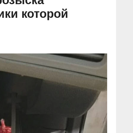
розыска
ики которой