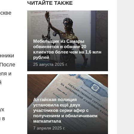
ЧИТАЙТЕ ТАКЖЕ
оскве
Мебельщик из Самары
обвиняется в обмане 20
клиентов более чем на 1,6 млн
енники
рублей
 После
25 августа 2025 г.
еля и
й
Алтайская полиция
установила ещё двух
ух
участников серии афер с
получением и обналичиваем
 в
маткапитала
7 апреля 2025 г.