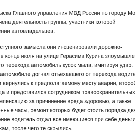
ыска Главного управления МВД России по городу М
ена деятельность группы, участники которой
ении автовладельцев.
еступного замысла они инсценировали дорожно-
, в конце июля на улице Герасима Курина злоумышл
 перехода автомобиль кусок мыла, имитируя удар.
м автомобиле догнал отъехавшего от перехода водит
и вернулись к предполагаемому месту аварии, второ
ода и представился сотрудником правоохранительных
мпенсацию за причинение вреда здоровью, а также
нные часы, ремонт которых будет стоить порядка дв
ние водитель отдал все имеющиеся при себе деньги
ам, после чего те скрылись.