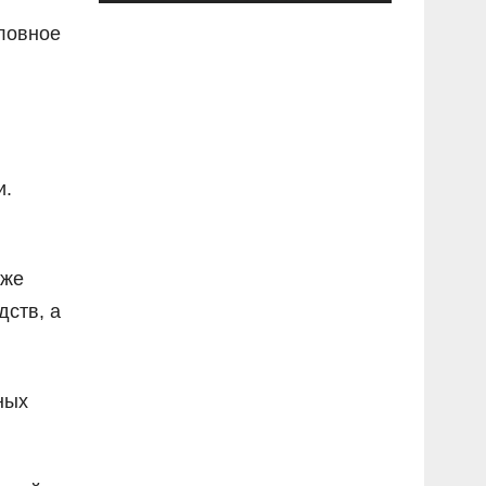
ловное
и.
кже
дств, а
ных