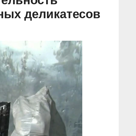
тельность
ных деликатесов