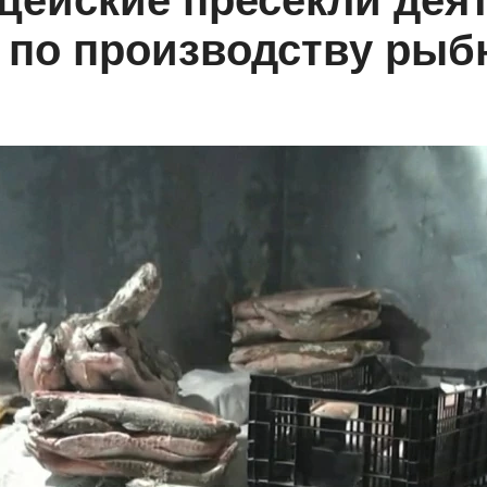
цейские пресекли дея
 по производству рыб