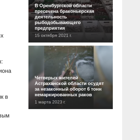
В Оренбургской области
пресечена браконьерская
деятельность
рыбодобывающего
предприятия
ях
15 октября 2021 г.
:
лиона
Четверых жителей
Астраханской области осудят
за незаконный оборот 6 тонн
немаркированных раков
к в
1 марта 2023 г.
овым