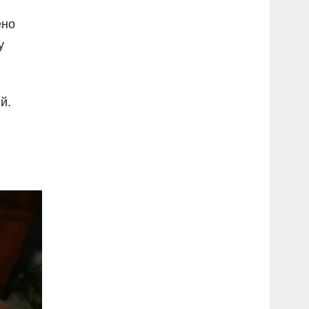
ено
у
й.