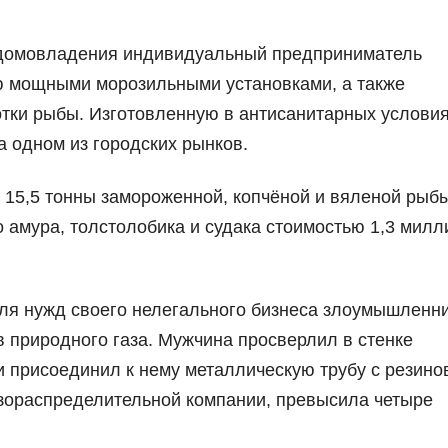
о домовладения индивидуальный предприниматель
ю мощными морозильными установками, а также
тки рыбы. Изготовленную в антисанитарных услови
 одном из городских рынков.
 15,5 тонны замороженной, копчёной и вяленой рыбы
о амура, толстолобика и судака стоимостью 1,3 мил
для нужд своего нелегального бизнеса злоумышленни
в природного газа. Мужчина просверлил в стенке
и присоединил к нему металлическую трубу с резин
зораспределительной компании, превысила четыре