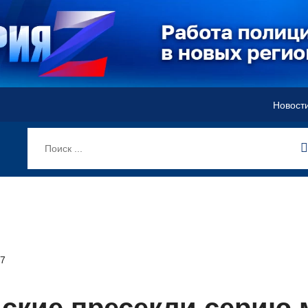
Новост
7