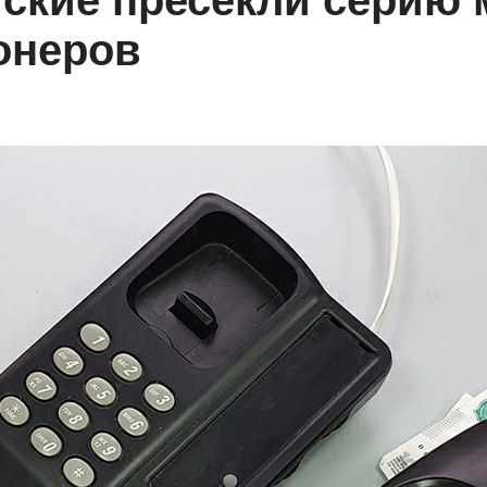
ские пресекли серию
онеров