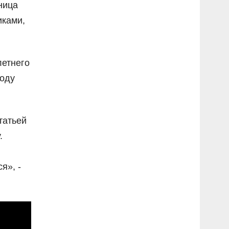
ница
иками,
летнего
году
татьей
.
я», -