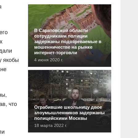
я
В Саратовской области
его
сотрудниками полиции
х
задержаны подозреваемые в
мошенничестве на рынке
адали
интернет-торговли
у якобы
4 июня 2020 г.
ане
ны,
ав, что
Ограбившие школьницу двое
злоумышленников задержаны
полицейскими Москвы
18 марта 2022 г.
ли