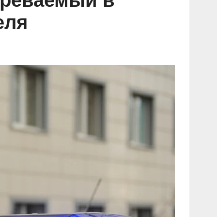
зреваемый в
еля