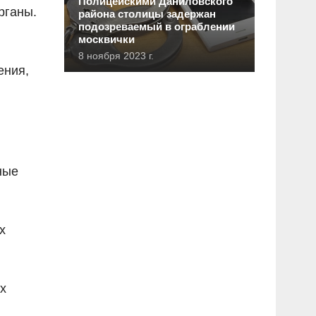
Полицейскими Даниловского
рганы.
района столицы задержан
подозреваемый в ограблении
москвички
8 ноября 2023 г.
ения,
ные
х
х