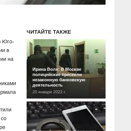
ЧИТАЙТЕ ТАКЖЕ
з Юго-
ии в
ии на
Ирина Волк: В Москве
полицейские пресекли
незаконную банковскую
никами
деятельность
Юрмала
20 января 2022 г.
итили
 со
ре