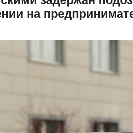
йскими задержан подо
ении на предпринимат