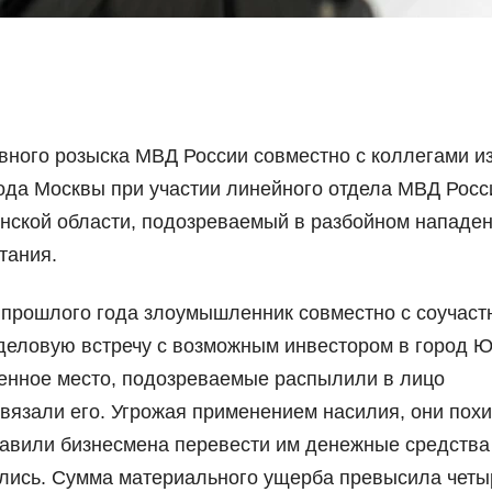
вного розыска МВД России совместно с коллегами и
ода Москвы при участии линейного отдела МВД Росс
нской области, подозреваемый в разбойном нападен
тания.
 прошлого года злоумышленник совместно с соучаст
деловую встречу с возможным инвестором в город 
ченное место, подозреваемые распылили в лицо
вязали его. Угрожая применением насилия, они пох
тавили бизнесмена перевести им денежные средства
рылись. Сумма материального ущерба превысила четы