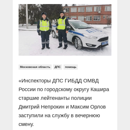
Прямой разговор
Социальные ролики
Газета «Щит и меч»
О ПОРТАЛЕ
В знании сила
Документальные фильмы
Журнал «Полиция России»
Специальный репортаж
Контакты
КиберПОСТОВОЙ
Вакансии
Московская область
ДПС
помощь
«Инспекторы ДПС ГИБДД ОМВД
России по городскому округу Кашира
старшие лейтенанты полиции
Дмитрий Непрокин и Максим Орлов
заступили на службу в вечернюю
смену.