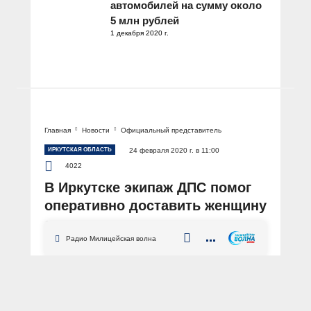
автомобилей на сумму около
5 млн рублей
1 декабря 2020 г.
Главная
Новости
Официальный представитель
ИРКУТСКАЯ ОБЛАСТЬ
24 февраля 2020 г. в 11:00
4022
В Иркутске экипаж ДПС помог
оперативно доставить женщину
с симптомами сердечного
приступа в медицинскую
Радио Милицейская волна
организацию
АВТОР: Пресс-центр МВД России