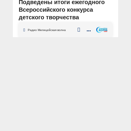
Подведены итоги ежегодного
Всероссийского конкурса
детского творчества
«Полицейский Дядя Степа»
Радио Милицейская волна
2025 года
АВТОР: Пресс-центр МВД России
актуально
конкурс
несовершеннолетние
итоги
Полицейский Дядя Стёпа