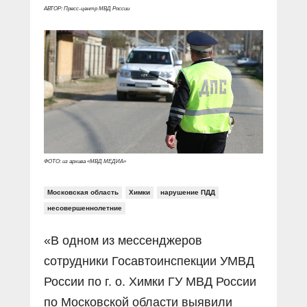
Прямой разговор
Социальные ролики
АВТОР: Пресс-центр МВД России
Газета «Щит и меч»
О ПОРТАЛЕ
В знании сила
Документальные фильмы
Журнал «Полиция России»
Специальный репортаж
Контакты
КиберПОСТОВОЙ
Вакансии
ФОТО: из архива «МВД МЕДИА»
Московская область
Химки
нарушение ПДД
несовершеннолетние
«В одном из мессенджеров
сотрудники Госавтоинспекции УМВД
России по г. о. Химки ГУ МВД России
по Московской области выявили