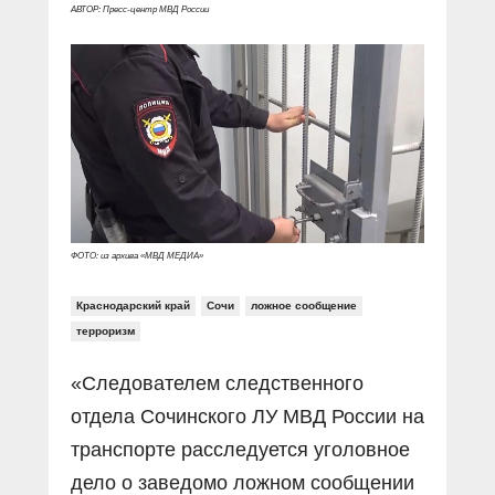
Прямой разговор
Социальные ролики
АВТОР: Пресс-центр МВД России
Газета «Щит и меч»
О ПОРТАЛЕ
В знании сила
Документальные фильмы
Журнал «Полиция России»
Специальный репортаж
Контакты
КиберПОСТОВОЙ
Вакансии
ФОТО: из архива «МВД МЕДИА»
Краснодарский край
Сочи
ложное сообщение
терроризм
«Следователем следственного
отдела Сочинского ЛУ МВД России на
транспорте расследуется уголовное
дело о заведомо ложном сообщении