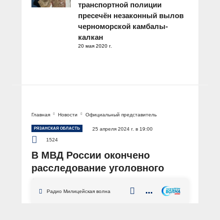
транспортной полиции
пресечён незаконный вылов
черноморской камбалы-
калкан
20 мая 2020 г.
Главная
Новости
Официальный представитель
РЯЗАНСКАЯ ОБЛАСТЬ
25 апреля 2024 г. в 19:00
1524
В МВД России окончено
расследование уголовного
дела в отношении участников
преступного сообщества
Радио Милицейская волна
наркодельцов