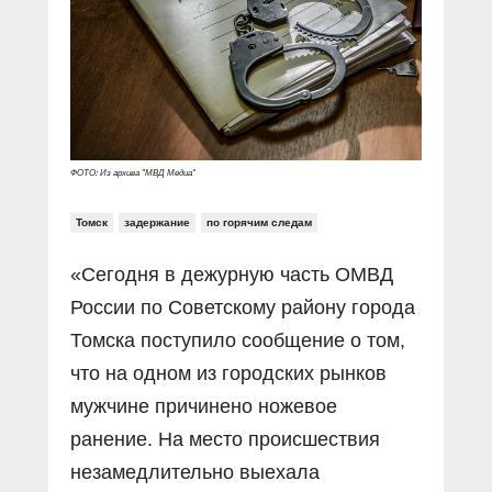
Прямой разговор
Социальные ролики
Газета «Щит и меч»
О ПОРТАЛЕ
В знании сила
Документальные фильмы
Журнал «Полиция России»
Специальный репортаж
Контакты
КиберПОСТОВОЙ
Вакансии
ФОТО: Из архива "МВД Медиа"
Томск
задержание
по горячим следам
«Сегодня в дежурную часть ОМВД
России по Советскому району города
Томска поступило сообщение о том,
что на одном из городских рынков
мужчине причинено ножевое
ранение. На место происшествия
незамедлительно выехала