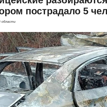
ицейские разбираются
тором пострадало 5 че
й области