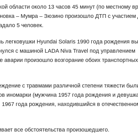
ой области около 13 часов 45 минут (по местному в
иновка – Мумра – Зюзино произошло ДТП с участием 
адало 5 человек.
ь легковушки Hyundai Solaris 1990 года рождения в
кнулся с машиной LADA Niva Travel под управлением
те аварии произошло возгорание обоих транспортных
еждение с травмами различной степени тяжести был
ов иномарки (мужчина 1957 года рождения и девушк
и 1967 года рождения, находившийся в отечественно
ивает все обстоятельства произошедшего.