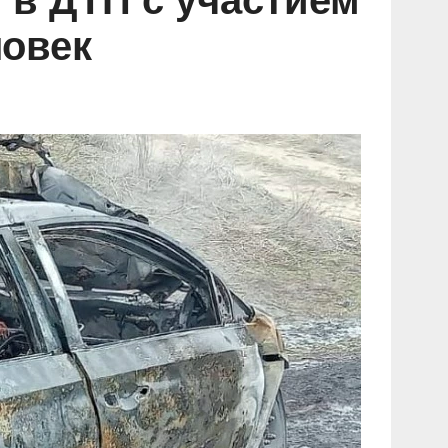
 в ДТП с участием
ловек