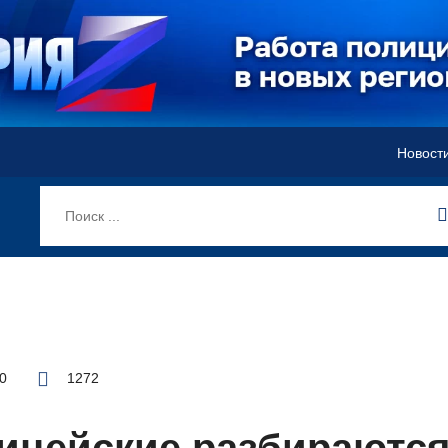
Новост
40
1272