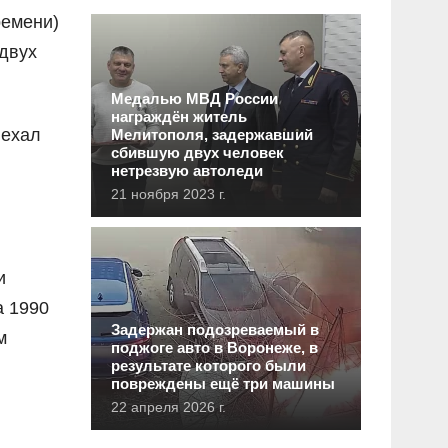
ремени)
двух
Медалью МВД России
награждён житель
ыехал
Мелитополя, задержавший
сбившую двух человек
нетрезвую автоледи
21 ноября 2023 г.
и
а 1990
Задержан подозреваемый в
м
поджоге авто в Воронеже, в
результате которого были
повреждены ещё три машины
22 апреля 2026 г.