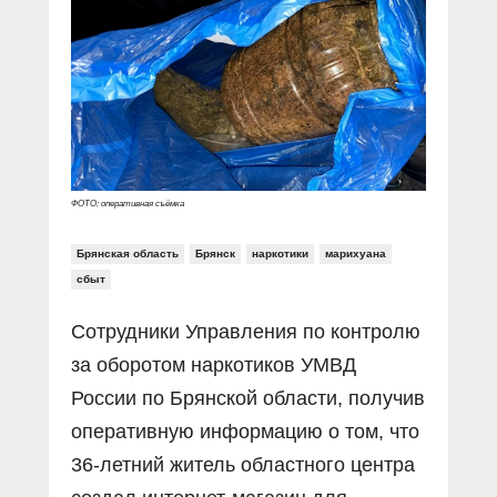
Прямой разговор
Социальные ролики
Газета «Щит и меч»
О ПОРТАЛЕ
В знании сила
Документальные фильмы
Журнал «Полиция России»
Специальный репортаж
Контакты
КиберПОСТОВОЙ
Вакансии
ФОТО: оперативная съёмка
Брянская область
Брянск
наркотики
марихуана
сбыт
Сотрудники Управления по контролю
за оборотом наркотиков УМВД
России по Брянской области, получив
оперативную информацию о том, что
36-летний житель областного центра