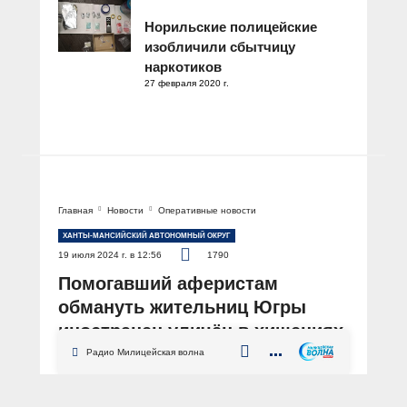
Норильские полицейские
изобличили сбытчицу
наркотиков
27 февраля 2020 г.
Главная
Новости
Оперативные новости
ХАНТЫ-МАНСИЙСКИЙ АВТОНОМНЫЙ ОКРУГ
19 июля 2024 г. в 12:56
1790
Помогавший аферистам
обмануть жительниц Югры
иностранец уличён в хищениях
и в других регионах
Радио Милицейская волна
АВТОР: Пресс-служба УМВД России по ХМАО – Югре