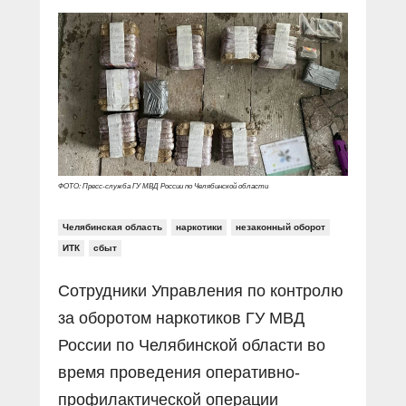
Прямой разговор
Социальные ролики
Газета «Щит и меч»
О ПОРТАЛЕ
В знании сила
Документальные фильмы
Журнал «Полиция России»
Специальный репортаж
Контакты
КиберПОСТОВОЙ
Вакансии
ФОТО: Пресс-служба ГУ МВД России по Челябинской области
Челябинская область
наркотики
незаконный оборот
ИТК
сбыт
Сотрудники Управления по контролю
за оборотом наркотиков ГУ МВД
России по Челябинской области во
время проведения оперативно-
профилактической операции