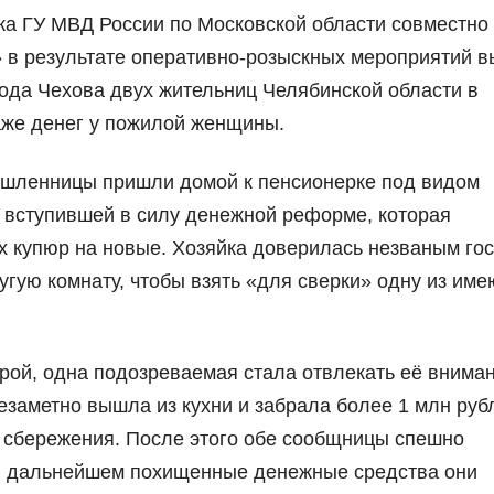
ка ГУ МВД России по Московской области совместно 
 в результате оперативно-розыскных мероприятий 
рода Чехова двух жительниц Челябинской области в
раже денег у пожилой женщины.
шленницы пришли домой к пенсионерке под видом
 вступившей в силу денежной реформе, которая
х купюр на новые. Хозяйка доверилась незваным гос
ругую комнату, чтобы взять «для сверки» одну из им
рой, одна подозреваемая стала отвлекать её внима
заметно вышла из кухни и забрала более 1 млн руб
и сбережения. После этого обе сообщницы спешно
 В дальнейшем похищенные денежные средства они