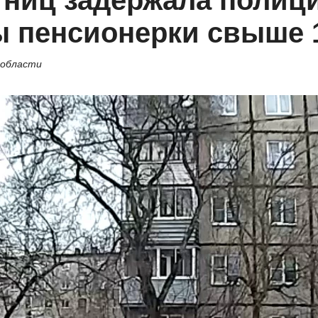
ниц задержала полиц
ы пенсионерки свыше 
 области