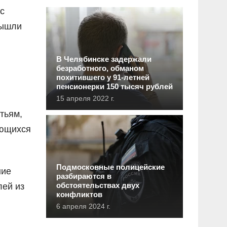
с
вышли
В Челябинске задержали
безработного, обманом
похитившего у 91-летней
пенсионерки 150 тысяч рублей
15 апреля 2022 г.
тьям,
еющихся
Подмосковные полицейские
ние
разбираются в
обстоятельствах двух
лей из
конфликтов
6 апреля 2024 г.