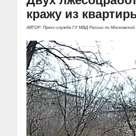
Двух лжесоцработ
Социальные ролики
Газета «Щит и меч»
О ПОРТАЛЕ
В знании сила
Документальные фильмы
кражу из квартир
Журнал «Полиция России»
Специальный репортаж
Контакты
КиберПОСТОВОЙ
АВТОР: Пресс-служба ГУ МВД России по Московской
Вакансии