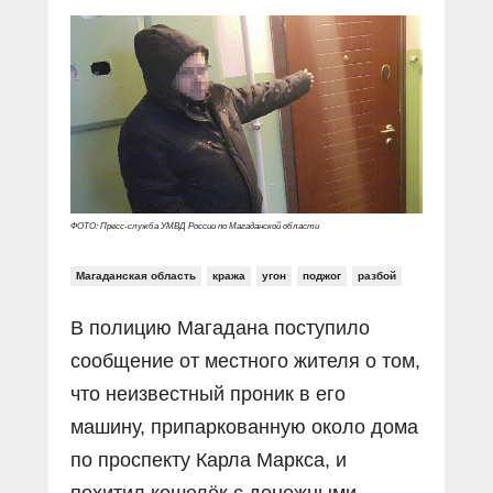
Прямой разговор
Социальные ролики
Газета «Щит и меч»
О ПОРТАЛЕ
В знании сила
Документальные фильмы
Журнал «Полиция России»
Специальный репортаж
Контакты
КиберПОСТОВОЙ
Вакансии
ФОТО: Пресс-служба УМВД России по Магаданской области
Магаданская область
кража
угон
поджог
разбой
В полицию Магадана поступило
сообщение от местного жителя о том,
что неизвестный проник в его
машину, припаркованную около дома
по проспекту Карла Маркса, и
похитил кошелёк с денежными