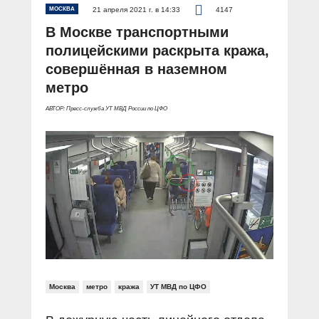
МОСКВА
21 апреля 2021 г. в 14:33
4147
В Москве транспортными
полицейскими раскрыта кража,
совершённая в наземном
метро
АВТОР: Пресс-служба УТ МВД России по ЦФО
Москва
метро
кража
УТ МВД по ЦФО