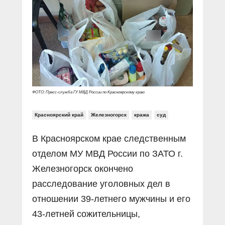
Прямой разговор
Социальные ролики
Газета «Щит и меч»
О ПОРТАЛЕ
В знании сила
Документальные фильмы
Журнал «Полиция России»
Специальный репортаж
Контакты
КиберПОСТОВОЙ
Вакансии
ФОТО: Пресс-служба ГУ МВД России по Красноярскому краю
Красноярский край
Железногорск
кража
суд
В Красноярском крае следственным
отделом МУ МВД России по ЗАТО г.
Железногорск окончено
расследование уголовных дел в
отношении 39-летнего мужчины и его
43-летней сожительницы,