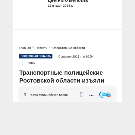
цветного металла
11 января 2023 г.
Главная
Новости
Оперативные новости
РОСТОВСКАЯ ОБЛАСТЬ
9 апреля 2021 г. в 16:54
3092
Транспортные полицейские
Ростовской области изъяли
около семи килограмм
наркотиков
Радио Милицейская волна
АВТОР: Пресс-служба УТ МВД России по СКФО