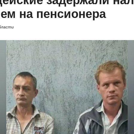
ейские задержали нал
ем на пенсионера
бласти