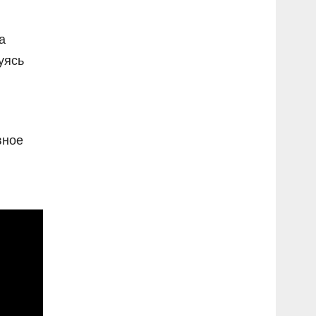
а
уясь
вное