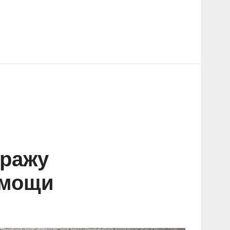
кражу
омощи