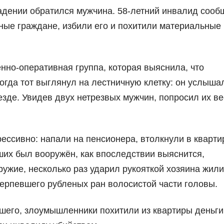
адении обратился мужчина. 58-летний инвалид сооб
тные граждане, избили его и похитили материальные
нно-оперативная группа, которая выяснила, что
гда тот выглянул на лестничную клетку: он услыша
езде. Увидев двух нетрезвых мужчин, попросил их ве
ессивно: напали на пенсионера, втолкнули в кварти
ших был вооружён, как впоследствии выяснится,
ружие, несколько раз ударил рукояткой хозяина жил
ерпевшего рубленых ран волосистой части головы.
его, злоумышленники похитили из квартиры деньги