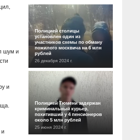
щил,
Полицией столицы
установлен один из
участников схемы по обману
пожилого москвича на 6 млн
л шум и
рублей
сти
26 декабря 2024 г.
ру и
Полицией Тюмени задержан
ища.
криминальный курьер,
похитивший у 4 пенсионеров
около 5 млн рублей
25 июня 2024 г.
 и