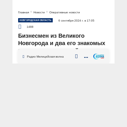
Главная
Новости
Оперативные новости
НОВГОРОДСКАЯ ОБЛАСТЬ
6 сентября 2024 г. в 17:05
1488
Бизнесмен из Великого
Новгорода и два его знакомых
задержаны полицией за
вымогательство 3 млн рублей
Радио Милицейская волна
АВТОР: Пресс-служба УМВД России по Новгородской области