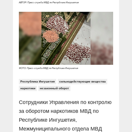
Прямой разговор
Социальные ролики
АВТОР: Пресс-служба МВД по Республике Ингушетия
Газета «Щит и меч»
О ПОРТАЛЕ
В знании сила
Документальные фильмы
Журнал «Полиция России»
Специальный репортаж
Контакты
КиберПОСТОВОЙ
Вакансии
ФОТО: Пресс-служба МВД по Республике Ингушетия
Республика Ингушетия
сильнодействующие вещества
наркотики
незаконный оборот
Сотрудники Управления по контролю
за оборотом наркотиков МВД по
Республике Ингушетия,
Межмуниципального отдела МВД