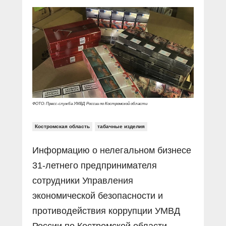
Прямой разговор
Социальные ролики
Газета «Щит и меч»
О ПОРТАЛЕ
В знании сила
Документальные фильмы
Журнал «Полиция России»
Специальный репортаж
Контакты
КиберПОСТОВОЙ
Вакансии
ФОТО: Пресс-служба УМВД России по Костромской области
Костромская область
табачные изделия
Информацию о нелегальном бизнесе
31-летнего предпринимателя
сотрудники Управления
экономической безопасности и
противодействия коррупции УМВД
России по Костромской области