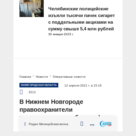
Челябинские полицейские
изъяли тысячи пачек сигарет
с поддельными акцизами на
сумму свыше 5,4 млн рублей
30 января 2023 г.
Главная
Новости
Оперативные новости
НИЖЕГОРОДСКАЯ ОБЛАСТЬ
12 апреля 2021 г. в 15:16
3212
В Нижнем Новгороде
правоохранители
приостановили работу кафе,
закрытого по решению суда
Радио Милицейская волна
АВТОР: Пресс-служба ГУ МВД России по Нижегородской области