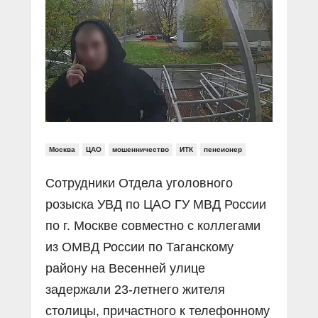
Прямой разговор
Социальные ролики
Газета «Щит и меч»
О ПОРТАЛЕ
В знании сила
Документальные фильмы
Журнал «Полиция России»
Специальный репортаж
Контакты
КиберПОСТОВОЙ
Вакансии
Москва
ЦАО
мошенничество
ИТК
пенсионер
Сотрудники Отдела уголовного
розыска УВД по ЦАО ГУ МВД России
по г. Москве совместно с коллегами
из ОМВД России по Таганскому
району на Весенней улице
задержали 23-летнего жителя
столицы, причастного к телефонному