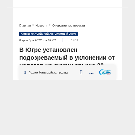
Главная
Новости
Оперативные новости
ХАНТЫ-МАНСИЙСКИЙ АВТОНОМНЫЙ ОКРУГ
8 декабря 2022 г. в 09:02
1457
В Югре установлен
подозреваемый в уклонении от
налогов на сумму свыше 30
млн рублей
Радио Милицейская волна
АВТОР: Пресс-служба УМВД России по ХМАО – Югре