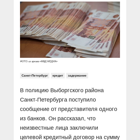
Прямой разговор
Социальные ролики
Газета «Щит и меч»
О ПОРТАЛЕ
В знании сила
Документальные фильмы
Журнал «Полиция России»
Специальный репортаж
Контакты
КиберПОСТОВОЙ
Вакансии
ФОТО: из архива «МВД МЕДИА»
Санкт-Петербург
кредит
задержание
В полицию Выборгского района
Санкт-Петербурга поступило
сообщение от представителя одного
из банков. Он рассказал, что
неизвестные лица заключили
целевой кредитный договор на сумму