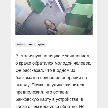
Прямой разговор
Социальные ролики
Газета «Щит и меч»
О ПОРТАЛЕ
В знании сила
Документальные фильмы
Журнал «Полиция России»
Специальный репортаж
Контакты
КиберПОСТОВОЙ
Вакансии
Москва
ЦАО
кража
В столичную полицию с заявлением
о краже обратился молодой человек.
Он рассказал, что в одном из
банкоматов совершил операции по
вкладу. Позже на улице заявитель
предположил, что оставил
банковскую карту в устройстве, в
связи с чем вернулся обратно. Не