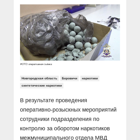
Прямой разговор
Социальные ролики
Газета «Щит и меч»
О ПОРТАЛЕ
В знании сила
Документальные фильмы
Журнал «Полиция России»
Специальный репортаж
Контакты
КиберПОСТОВОЙ
Вакансии
ФОТО: оперативная съёмка
Новгородская область
Боровичи
наркотики
синтетические наркотики
В результате проведения
оперативно-розыскных мероприятий
сотрудники подразделения по
контролю за оборотом наркотиков
межмуниципального отдела МВД