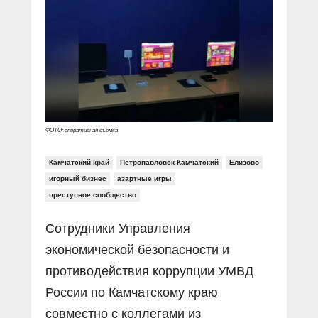
Прямой разговор
Социальные ролики
Газета «Щит и меч»
О ПОРТАЛЕ
В знании сила
Документальные фильмы
Журнал «Полиция России»
Специальный репортаж
Контакты
КиберПОСТОВОЙ
Вакансии
ФОТО: оперативная съёмка
Камчатский край
Петропавловск-Камчатский
Елизово
игорный бизнес
азартные игры
преступное сообщество
Сотрудники Управления
экономической безопасности и
противодействия коррупции УМВД
России по Камчатскому краю
совместно с коллегами из