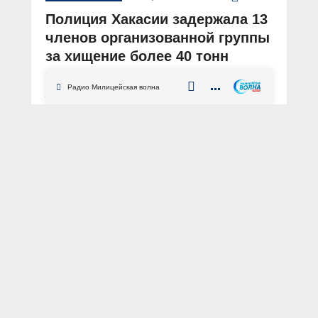
Полиция Хакасии задержала 13
членов организованной группы
за хищение более 40 тонн
топлива у предприятия
Радио Милицейская волна
АВТОР: Пресс-служба МВД по Республике Хакасия
ФОТО: оперативная съёмка
Республика Хакасия
Абакан
кража
топливо
ТЭК