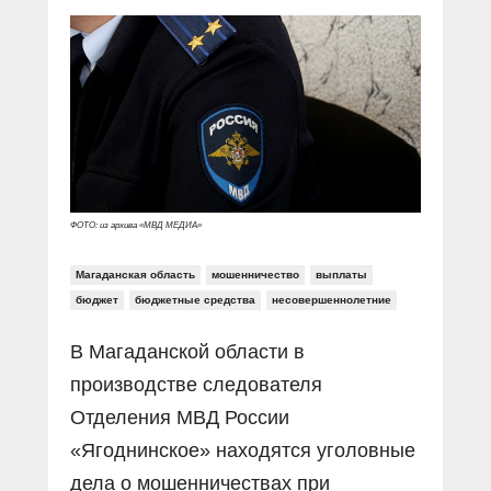
Прямой разговор
Социальные ролики
Газета «Щит и меч»
О ПОРТАЛЕ
В знании сила
Документальные фильмы
Журнал «Полиция России»
Специальный репортаж
Контакты
КиберПОСТОВОЙ
Вакансии
ФОТО: из архива «МВД МЕДИА»
Магаданская область
мошенничество
выплаты
бюджет
бюджетные средства
несовершеннолетние
В Магаданской области в
производстве следователя
Отделения МВД России
«Ягоднинское» находятся уголовные
дела о мошенничествах при