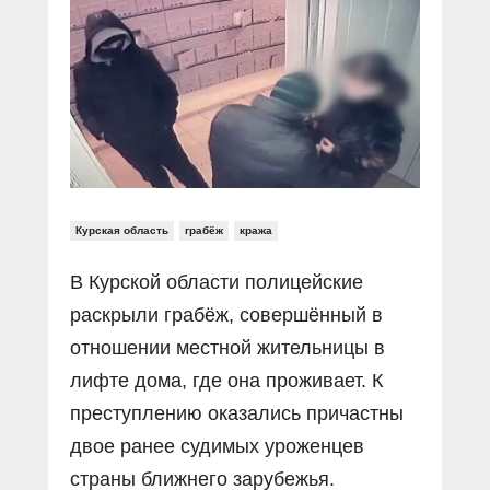
Прямой разговор
Социальные ролики
Газета «Щит и меч»
О ПОРТАЛЕ
В знании сила
Документальные фильмы
Журнал «Полиция России»
Специальный репортаж
Контакты
КиберПОСТОВОЙ
Вакансии
Курская область
грабёж
кража
В Курской области полицейские
раскрыли грабёж, совершённый в
отношении местной жительницы в
лифте дома, где она проживает. К
преступлению оказались причастны
двое ранее судимых уроженцев
страны ближнего зарубежья.