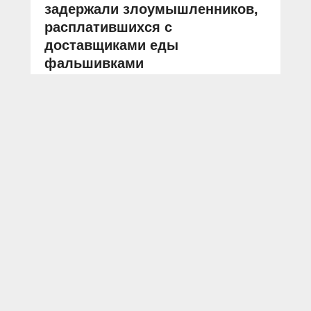
задержали злоумышленников,
расплатившихся с
доставщиками еды
фальшивками
АВТОР: Пресс-служба ГУ МВД России по г. Москве
ФОТО: из архива «МВД МЕДИА»
Москва
ТиНАО
фальшивые деньги
поддельные деньги