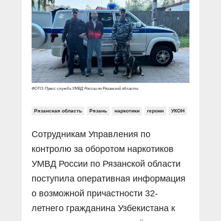
Прямой разговор
Социальные ролики
Газета «Щит и меч»
О ПОРТАЛЕ
В знании сила
Документальные фильмы
Журнал «Полиция России»
Специальный репортаж
Контакты
КиберПОСТОВОЙ
Вакансии
ФОТО: Пресс-служба УМВД России по Рязанской области
Рязанская область
Рязань
наркотики
героин
УКОН
Сотрудникам Управления по
контролю за оборотом наркотиков
УМВД России по Рязанской области
поступила оперативная информация
о возможной причастности 32-
летнего гражданина Узбекистана к