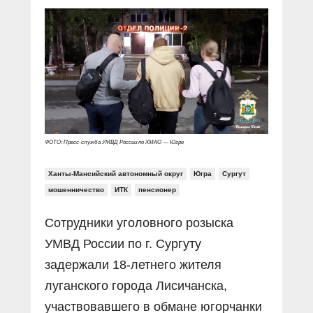
Прямой разговор
Социальные ролики
Газета «Щит и меч»
О ПОРТАЛЕ
В знании сила
Документальные фильмы
Журнал «Полиция России»
Специальный репортаж
Контакты
КиберПОСТОВОЙ
Вакансии
ФОТО: Пресс-служба УМВД России по ХМАО — Югре
Ханты-Мансийский автономный округ
Югра
Сургут
мошенничество
ИТК
пенсионер
Сотрудники уголовного розыска
УМВД России по г. Сургуту
задержали 18-летнего жителя
луганского города Лисичанска,
участвовавшего в обмане югорчанки