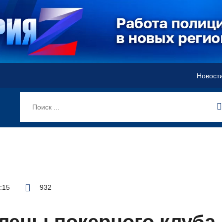
Новост
4:15
932