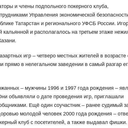
аторы и члены подпольного покерного клуба,
отрудниками Управления экономической безопасност
блике Татарстан и регионального УФСБ России. Иго
 кальянной и располагалось на третьем этаже нежи
Казани.
зартных игр – четверо местных жителей в возрасте 
и прямо в нелегальном заведении в самый разгар е
ржанных – мужчины 1996 и 1997 года рождения – яв
Они объявляли о дате проведения игр, приглашали
общниками. Ещё один соучастник – ранее судимый з
оровью молодой человек 2000 года рождения – отве
окерный клуб с посетителей, а также выдавал фишки.