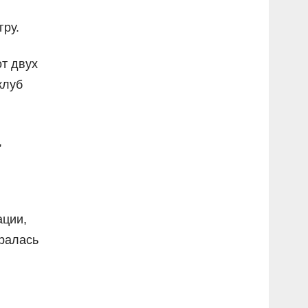
гру.
т двух
клуб
,
ации,
иралась