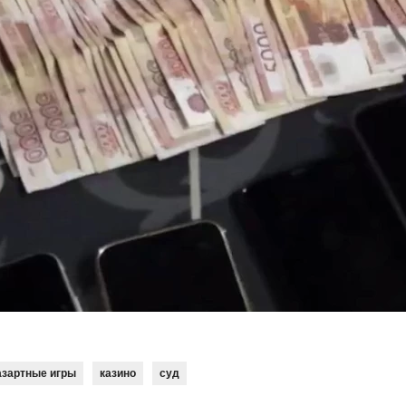
азартные игры
казино
суд