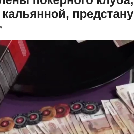
лены покерного клуба,
 кальянной, предстану
н