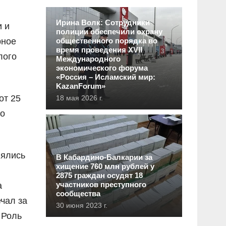
Ирина Волк: Сотрудники
и и
полиции обеспечили охрану
рное
общественного порядка во
время проведения XVII
лого
Международного
экономического форума
«Россия – Исламский мир:
KazanForum»
от 25
18 мая 2026 г.
го
лялись
В Кабардино-Балкарии за
хищение 760 млн рублей у
2875 граждан осудят 18
участников преступного
а
сообщества
чал за
30 июня 2023 г.
 Роль