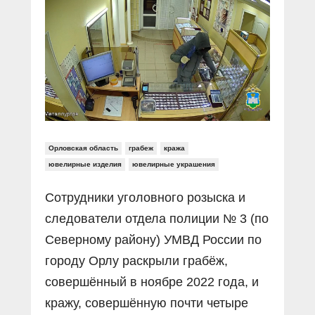
Прямой разговор
Социальные ролики
Газета «Щит и меч»
О ПОРТАЛЕ
В знании сила
Документальные фильмы
Журнал «Полиция России»
Специальный репортаж
Контакты
КиберПОСТОВОЙ
Вакансии
Орловская область
грабеж
кража
ювелирные изделия
ювелирные украшения
Сотрудники уголовного розыска и
следователи отдела полиции № 3 (по
Северному району) УМВД России по
городу Орлу раскрыли грабёж,
совершённый в ноябре 2022 года, и
кражу, совершённую почти четыре