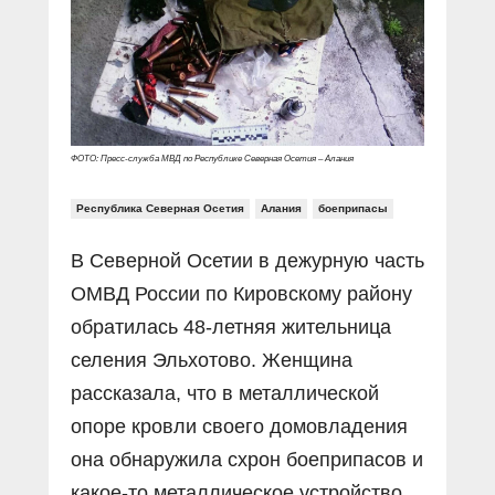
ФОТО: Пресс-служба МВД по Республике Северная Осетия – Алания
Республика Северная Осетия
Алания
боеприпасы
В Северной Осетии в дежурную часть
ОМВД России по Кировскому району
обратилась 48-летняя жительница
селения Эльхотово. Женщина
рассказала, что в металлической
опоре кровли своего домовладения
она обнаружила схрон боеприпасов и
какое-то металлическое устройство.