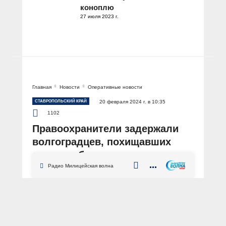
коноплю
27 июля 2023 г.
Главная
Новости
Оперативные новости
СТАВРОПОЛЬСКИЙ КРАЙ
20 февраля 2024 г. в 10:35
1102
Правоохранители задержали
волгоградцев, похищавших
деньги с банковских счетов
жителей Ставрополья
Радио Милицейская волна
АВТОР: Пресс-служба ГУ МВД России по Ставропольскому краю