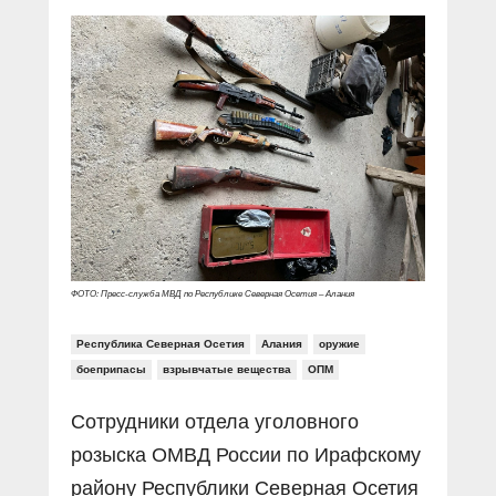
Прямой разговор
Социальные ролики
Газета «Щит и меч»
О ПОРТАЛЕ
В знании сила
Документальные фильмы
Журнал «Полиция России»
Специальный репортаж
Контакты
КиберПОСТОВОЙ
Вакансии
ФОТО: Пресс-служба МВД по Республике Северная Осетия – Алания
Республика Северная Осетия
Алания
оружие
боеприпасы
взрывчатые вещества
ОПМ
Сотрудники отдела уголовного
розыска ОМВД России по Ирафскому
району Республики Северная Осетия