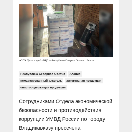
Прямой разговор
Социальные ролики
Газета «Щит и меч»
О ПОРТАЛЕ
В знании сила
Документальные фильмы
Журнал «Полиция России»
Специальный репортаж
Контакты
КиберПОСТОВОЙ
Вакансии
ФОТО: Пресс-служба МВД по Республике Северная Осетия – Алания
Республика Северная Осетия
Алания
немаркированный алкоголь
алкогольная продукция
спиртосодержащая продукция
Сотрудниками Отдела экономической
безопасности и противодействия
коррупции УМВД России по городу
Владикавказу пресечена