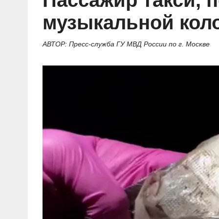
Пассажир такси,
Социальные ролики
Газета «Щит и меч»
О ПОРТАЛЕ
В знании сила
Документальные фильмы
музыкальной коло
Журнал «Полиция России»
Специальный репортаж
Контакты
КиберПОСТОВОЙ
АВТОР: Пресс-служба ГУ МВД России по г. Москве
Вакансии