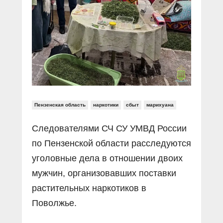
Прямой разговор
Социальные ролики
Газета «Щит и меч»
О ПОРТАЛЕ
В знании сила
Документальные фильмы
Журнал «Полиция России»
Специальный репортаж
Контакты
КиберПОСТОВОЙ
Вакансии
Пензенская область
наркотики
сбыт
марихуана
Следователями СЧ СУ УМВД России
по Пензенской области расследуются
уголовные дела в отношении двоих
мужчин, организовавших поставки
растительных наркотиков в
Поволжье.