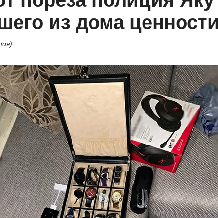
от пореза полиция Яку
шего из дома ценности
тия)