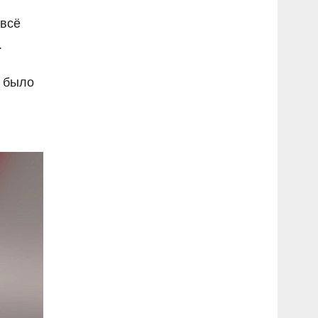
 всё
.
 было