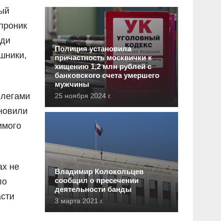
ный
 проник
еди
Полиция установила
шники,
причастность москвички к
хищению 1,2 млн рублей с
банковского счета умершего
мужчины
ллегами
25 ноября 2024 г.
ановили
имого
ах не
Владимир Колокольцев
сообщил о пресечении
ло
деятельности банды
асти
3 марта 2021 г.