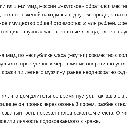
ции № 1 МУ МВД России «Якутское» обратился мест
, пока он с женой находился в другом городе, кто-то
чное имущество общей стоимостью 2 млн рублей. Ср
тоящих наручных часов, золотые кольца, плеер, нау
а МВД по Республике Саха (Якутия) совместно с ко
езультате проведённых мероприятий оперативно уст
 кражи 42-летнего мужчину, ранее неоднократно суд
.
, что дом длительное время пустует, так как в окн
 жилище он проник через оконный проём, разбив стек
незваный гость порезал палец осколком стекла. Отч
новили личность подозреваемого в краже.