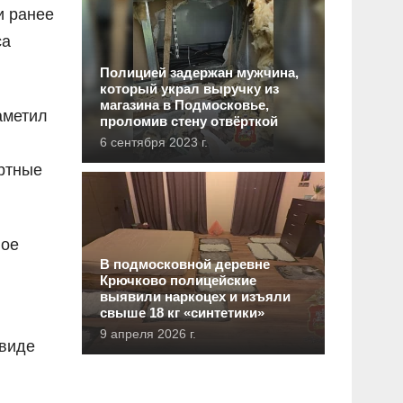
и ранее
са
Полицией задержан мужчина,
который украл выручку из
магазина в Подмосковье,
аметил
проломив стену отвёрткой
6 сентября 2023 г.
ртные
ное
В подмосковной деревне
Крючково полицейские
выявили наркоцех и изъяли
свыше 18 кг «синтетики»
9 апреля 2026 г.
 виде