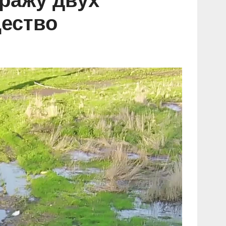
ражу двух
ество