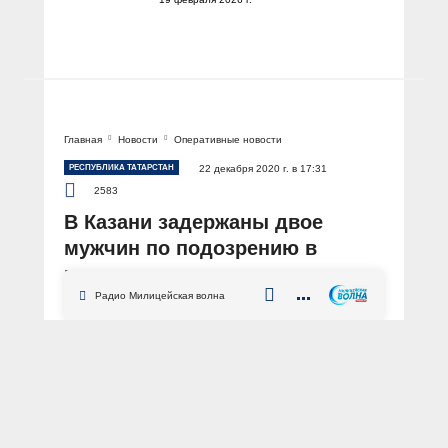
Главная
Новости
Оперативные новости
РЕСПУБЛИКА ТАТАРСТАН
22 декабря 2020 г. в 17:31
2583
В Казани задержаны двое
мужчин по подозрению в
вымогательстве денег у
предпринимателей
Радио Милицейская волна
АВТОР: Пресс-служба МВД по Республике Татарстан