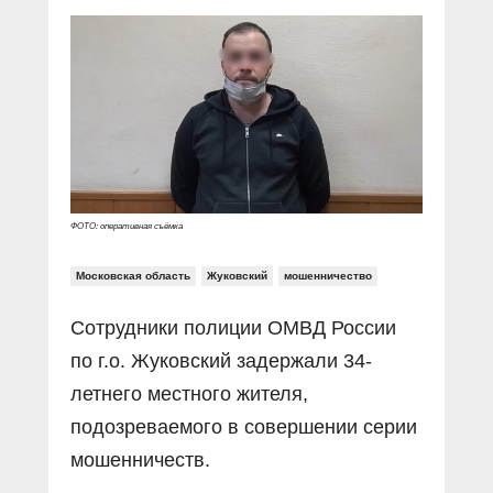
Прямой разговор
Социальные ролики
Газета «Щит и меч»
О ПОРТАЛЕ
В знании сила
Документальные фильмы
Журнал «Полиция России»
Специальный репортаж
Контакты
КиберПОСТОВОЙ
Вакансии
ФОТО: оперативная съёмка
Московская область
Жуковский
мошенничество
Сотрудники полиции ОМВД России
по г.о. Жуковский задержали 34-
летнего местного жителя,
подозреваемого в совершении серии
мошенничеств.