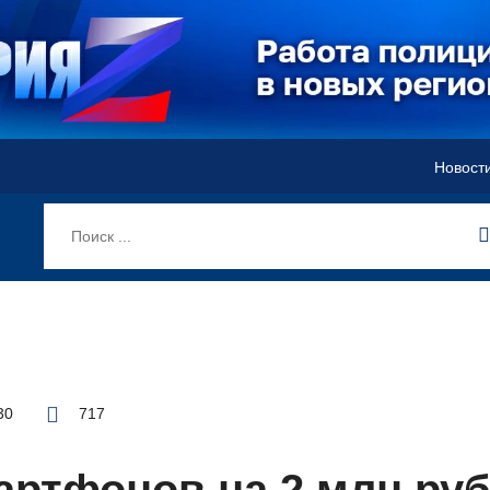
Новост
30
717