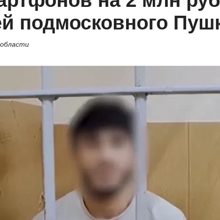
артфонов на 2 млн ру
ей подмосковного Пуш
 области