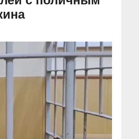
блей с поличным
кина