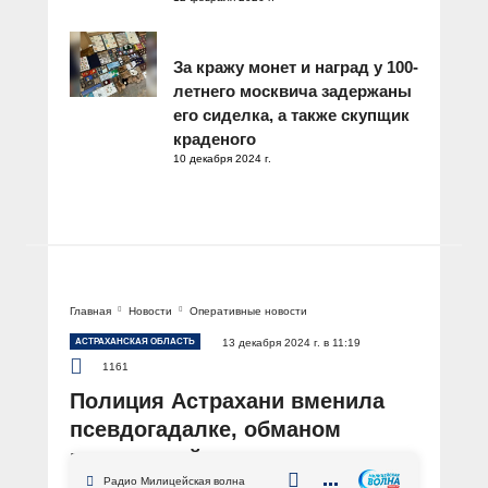
За кражу монет и наград у 100-
летнего москвича задержаны
его сиделка, а также скупщик
краденого
10 декабря 2024 г.
Главная
Новости
Оперативные новости
АСТРАХАНСКАЯ ОБЛАСТЬ
13 декабря 2024 г. в 11:19
1161
Полиция Астрахани вменила
псевдогадалке, обманом
похитившей золотые
украшения, мошенничество
Радио Милицейская волна