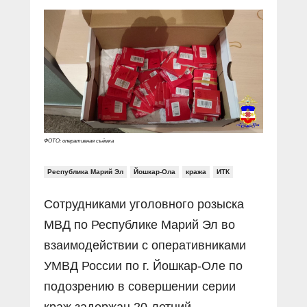
Прямой разговор
Социальные ролики
Газета «Щит и меч»
О ПОРТАЛЕ
В знании сила
Документальные фильмы
Журнал «Полиция России»
Специальный репортаж
Контакты
КиберПОСТОВОЙ
Вакансии
ФОТО: оперативная съёмка
Республика Марий Эл
Йошкар-Ола
кража
ИТК
Сотрудниками уголовного розыска
МВД по Республике Марий Эл во
взаимодействии с оперативниками
УМВД России по г. Йошкар-Оле по
подозрению в совершении серии
краж задержан 20-летний