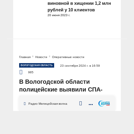
виновной в хищении 1,2 млн
рублей у 10 клиентов
20 июня 2023 г.
Главная
Новости
Оперативные новости
ВОЛОГОДСКАЯ ОБЛАСТЬ
23 сентября 2024 г. в 16:59
985
В Вологодской области
полицейские выявили СПА-
салон, в котором оказывались
интимные услуги
Радио Милицейская волна
АВТОР: Пресс-служба УМВД России по Вологодской области