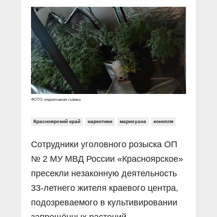
Прямой разговор
Социальные ролики
Газета «Щит и меч»
О ПОРТАЛЕ
В знании сила
Документальные фильмы
Журнал «Полиция России»
Специальный репортаж
Контакты
КиберПОСТОВОЙ
Вакансии
ФОТО: оперативная съёмка
Красноярский край
наркотики
марихуана
конопля
Сотрудники уголовного розыска ОП
№ 2 МУ МВД России «Красноярское»
пресекли незаконную деятельность
33-летнего жителя краевого центра,
подозреваемого в культивировании
запрещённых растений.