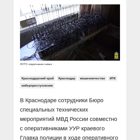
Прямой разговор
Социальные ролики
Газета «Щит и меч»
О ПОРТАЛЕ
В знании сила
Документальные фильмы
Журнал «Полиция России»
Специальный репортаж
Контакты
КиберПОСТОВОЙ
Вакансии
ФОТО: оперативная съёмка
Краснодарский край
Краснодар
мошенничество
ИТК
киберпреступления
В Краснодаре сотрудники Бюро
специальных технических
мероприятий МВД России совместно
с оперативниками УУР краевого
Главка полиции в ходе оперативного